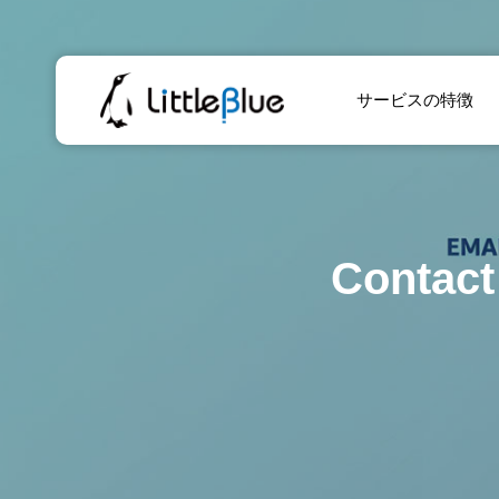
サービスの特徴
Chromeのタブ地獄
Conta
から一発脱出！
「タブを検索」機
能の隠れた神ワザ