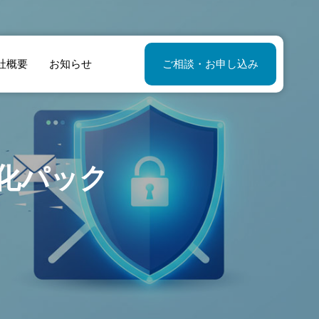
社概要
お知らせ
ご相談・お申し込み
ogle AI Studioの
AIが変えるWeb
ィ強化パック
ano-banana」
イト制作の新常
写真撮影の常識
識：readdy.ai、
変わる！モデル
relume.ioと「知
影コストを劇的
識」がもたらす
削減する方法
撃