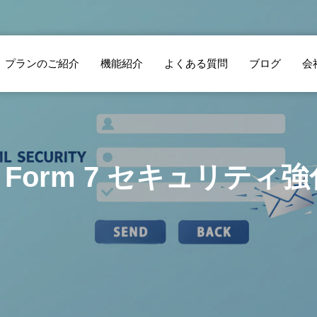
プランのご紹介
機能紹介
よくある質問
ブログ
会
YouTube動画のネ
Go
ct Form 7 セキュリテ
タ探し、もう悩ま
「N
ない！「トレン
で
ド」タブの裏技で
が
再生数爆上げ！？
撮
に